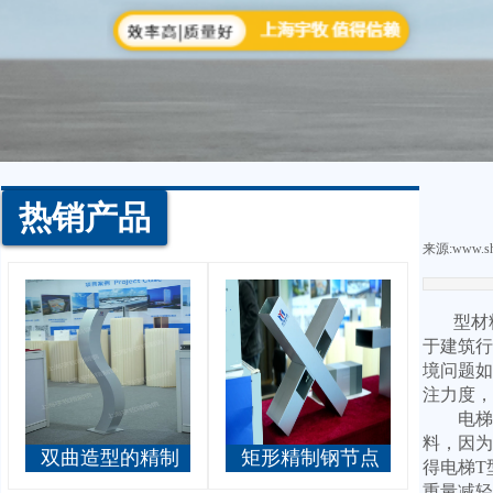
热销产品
来源:
www.sh
型材
于建筑行
境问题如
注力度，
电梯T
料，因为
双曲造型的精制
矩形精制钢节点
得电梯T
钢立柱
重量减轻