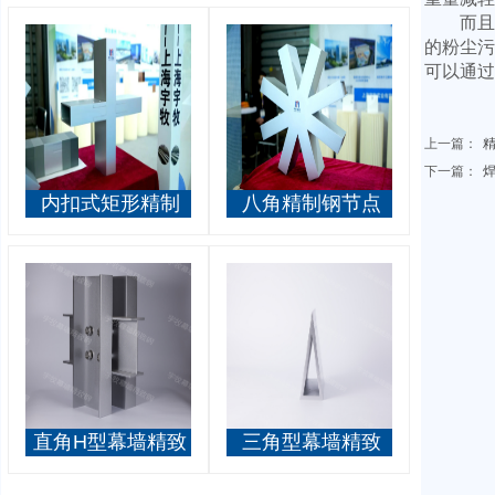
而且从
的粉尘污
可以通过
上一篇：
精
下一篇：
焊
内扣式矩形精制
八角精制钢节点
钢节点
直角H型幕墙精致
三角型幕墙精致
钢
钢