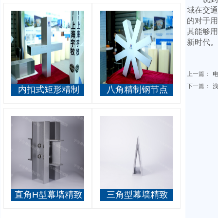
域在交通
的对于用
其能够用
新时代。
上一篇：
电
下一篇：
内扣式矩形精制
八角精制钢节点
钢节点
直角H型幕墙精致
三角型幕墙精致
钢
钢