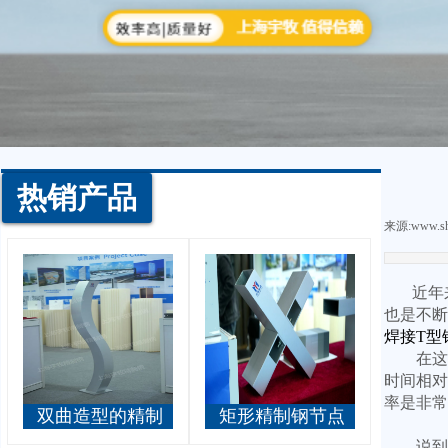
热销产品
来源:
www.sh
近年来
也是不断
焊接T型
在这其
时间相对
率是非常
双曲造型的精制
矩形精制钢节点
钢立柱
说到底