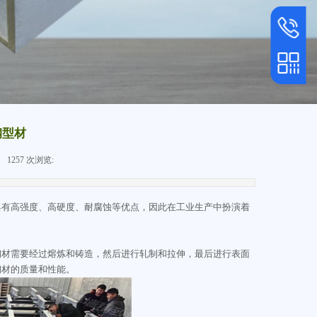
服务热线
400-151
手机
153 1688
钢型材
手机扫一扫
1257
次浏览:
|
具有高强度、高硬度、耐腐蚀等优点，因此在工业生产中扮演着
钢材需要经过熔炼和铸造，然后进行轧制和拉伸，最后进行表面
钢材的质量和性能。